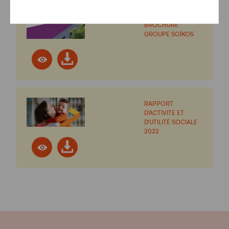
BROCHURE
GROUPE SOÏKOS
RAPPORT
D'ACTIVITE ET
D'UTILITE SOCIALE
2022