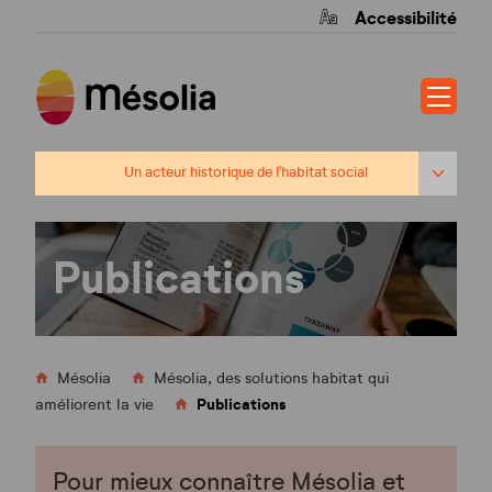
Accessibilité
Un acteur historique de l'habitat social
Nos labels
Notre
Notre
Nos
gouvernance
utilité
publications
Publications
sociale
Des coopérations innovantes
Label
Label
Quali’HLM®
Habitat
Senior
Coo.pairs
Coo.sol
Services®
Nos
Mésolia
Mésolia, des solutions habitat qui
valeurs
Notre
patrimoine
Publications
améliorent la vie
Coo.ligence
Coo.efficience
Pour mieux connaître Mésolia et