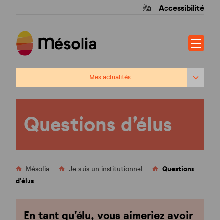
Accessibilité
Mes actualités
Questions d’élus
Questions d’élus
Le patrimoine de Mésolia
Mésolia : la proximité avant tout !
Les opérations phares
Questions
Mésolia
Je suis un institutionnel
d’élus
Ginko
Ardillos
En tant qu’élu, vous aimeriez avoir