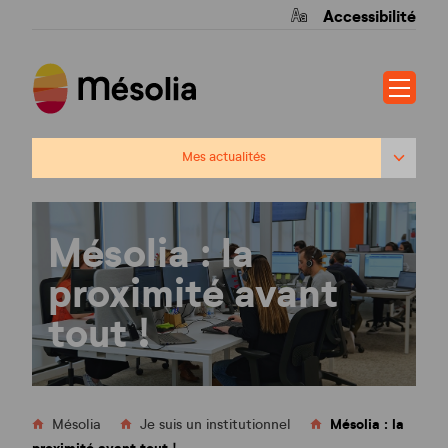
Accessibilité
Mes actualités
Questions d’élus
Mésolia : la
Le patrimoine de Mésolia
proximité avant
Mésolia : la proximité avant tout !
tout !
Les opérations phares
Ginko
Ardillos
Mésolia : la
Mésolia
Je suis un institutionnel
proximité avant tout !