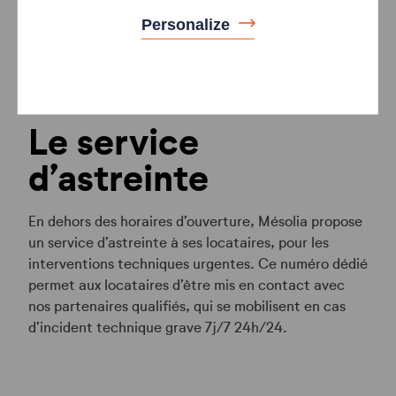
Personalize
> Traitement de 1 800 000 appels et envoi de près
de 1 000 000 de SMS.
Le service
d’astreinte
En dehors des horaires d’ouverture, Mésolia propose
un service d’astreinte à ses locataires, pour les
interventions techniques urgentes. Ce numéro dédié
permet aux locataires d’être mis en contact avec
nos partenaires qualifiés, qui se mobilisent en cas
d’incident technique grave 7j/7 24h/24.