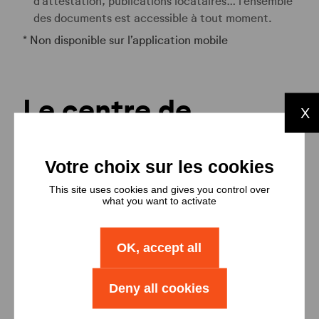
d’attestation, publications locataires… l’ensemble
des documents est accessible à tout moment.
* Non disponible sur l’application mobile
Le centre de
X
relation clientèle
Mésolia a mis en place un centre de relation
This site uses cookies and gives you control over
clientèle, composé de 33 collaborateurs et
what you want to activate
entièrement dédié aux locataires.
OK, accept all
05 56 11 50 50
Un numéro unique : le
(coût d’un
appel local)
Deny all cookies
Ouvert du lundi au vendredi de 9h à 17h.