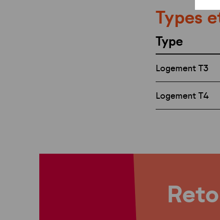
Types e
Type
Logement T3
Logement T4
Retou