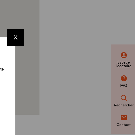
X
Espace
locataire
ate
FAQ
Rechercher
Contact