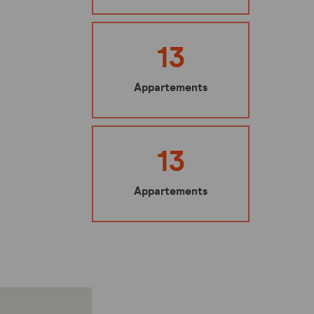
Ma sécurité
Mes représentants
13
Nuisibles : les bons gestes à adopter
Appartements
Mes éco-gestes
Ecoute santé
13
Appartements