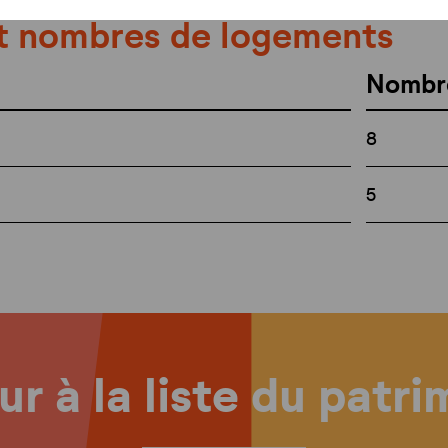
t nombres de logements
Nombr
8
5
r à la liste du patr