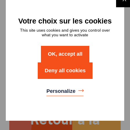
Types et
This site uses cookies and gives you control over
nombres de
what you want to activate
logements
OK, accept all
Type
Nombre
Deny all cookies
Logement T4
20
Personalize
Retour à la