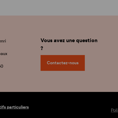
Vous avez une question
enri
?
eaux
Contactez-nous
50
tifs particuliers
Pol