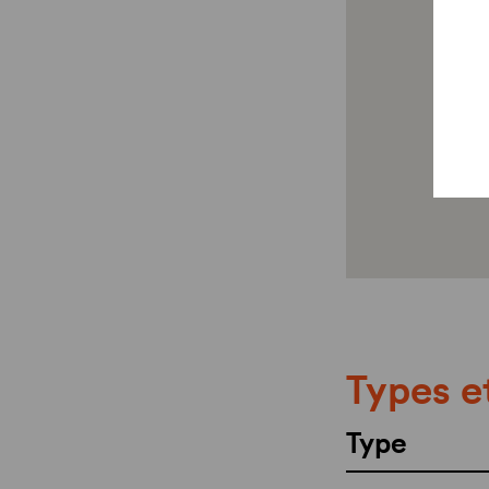
Types e
Type