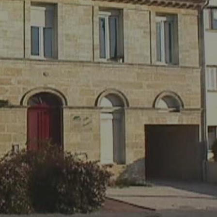
Comment changer de logement ?
Comment bien quitter mon logement
?
Comment devenir propriétaire ?
J’ai reçu une demande d’enquête.
Que dois-je faire ?
Comment entretenir mon logement ?
Je souhaite faire des travaux. Que
dois-je faire ?
Comment déclarer un sinistre ?
Que faire en cas de difficulté de
paiement de loyer ?