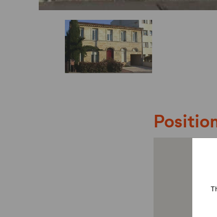
Position
Th