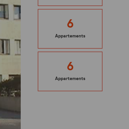
Ma sécurité
Mes représentants
6
Nuisibles : les bons gestes à adopter
Appartements
Mes éco-gestes
Ecoute santé
6
Appartements