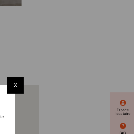
X
Espace
locataire
ate
FAQ