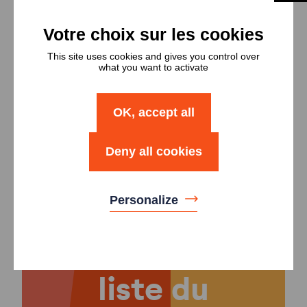
Types et
nombres de
This site uses cookies and gives you control over
what you want to activate
logements
Type
Nombre
OK, accept all
Logement T3
2
Deny all cookies
Personalize
Retour à la
liste du