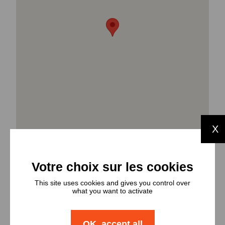
X
This site uses cookies and gives you control over
Types et
what you want to activate
nombres de
OK, accept all