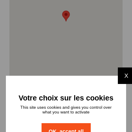
X
This site uses cookies and gives you control over
Types et
what you want to activate
nombres de
OK, accept all