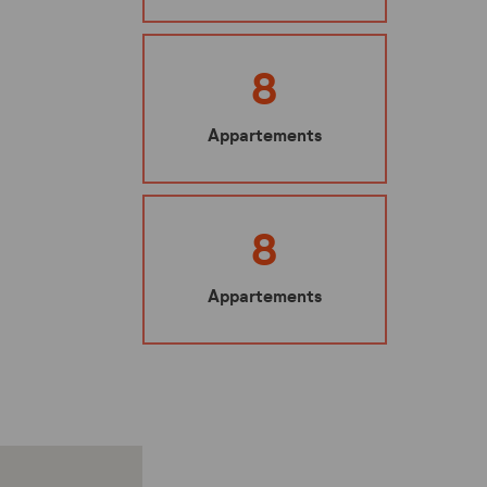
Ma sécurité
Mes représentants
8
Nuisibles : les bons gestes à adopter
Appartements
Mes éco-gestes
Ecoute santé
8
Appartements