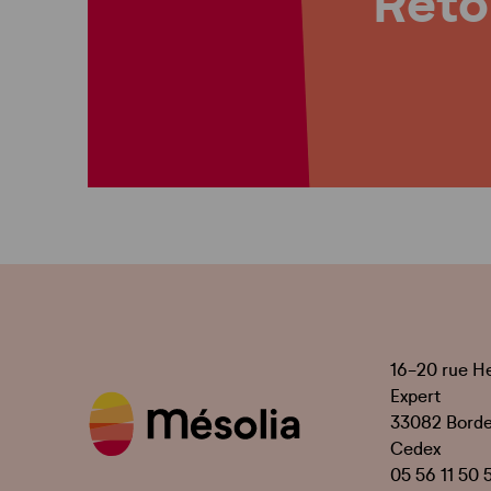
Retou
16-20 rue H
Expert
33082 Bord
Cedex
05 56 11 50 