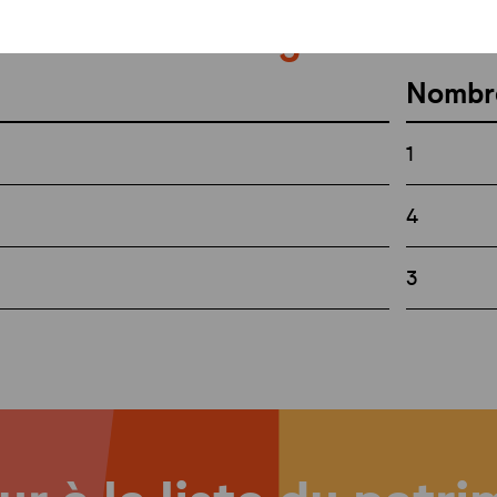
t nombres de logements
Nombr
1
4
3