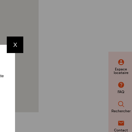
X
Espace
locataire
ate
FAQ
Rechercher
Contact