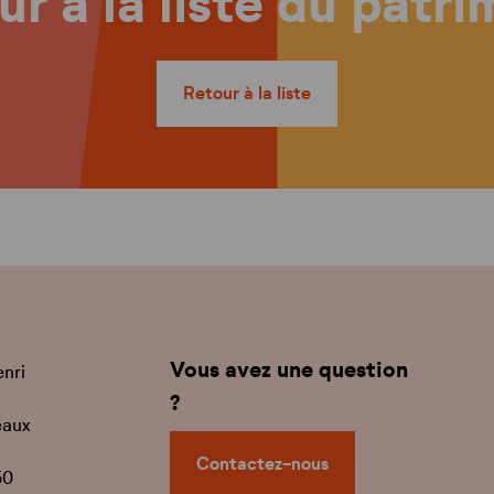
r à la liste du patr
Retour à la liste
Vous avez une question
enri
?
eaux
Contactez-nous
50