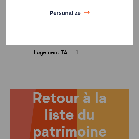
logements
Personalize
Type
Nombre
Logement T3H
1
Logement T4
1
Retour à la
liste du
patrimoine