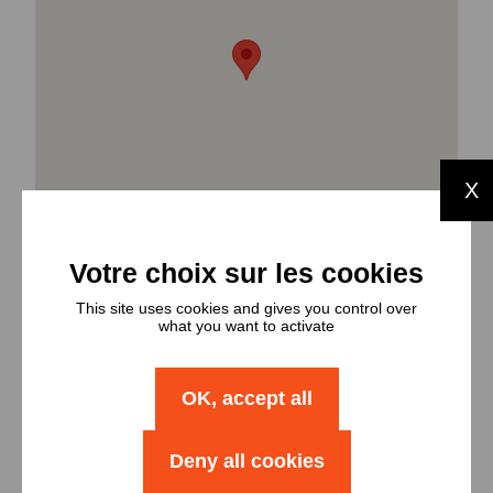
X
This site uses cookies and gives you control over
what you want to activate
OK, accept all
Types et
nombres de
Deny all cookies