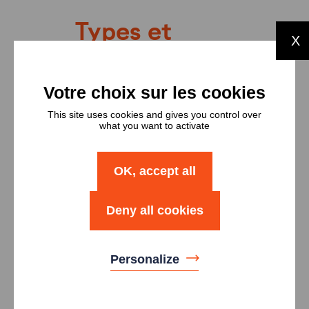
Types et
X
nombres de
logements
Type
Nombre
This site uses cookies and gives you control over
what you want to activate
Logement T1
3
OK, accept all
Logement T2
5
Deny all cookies
Logement T3
3
Personalize
Logement T3B
1