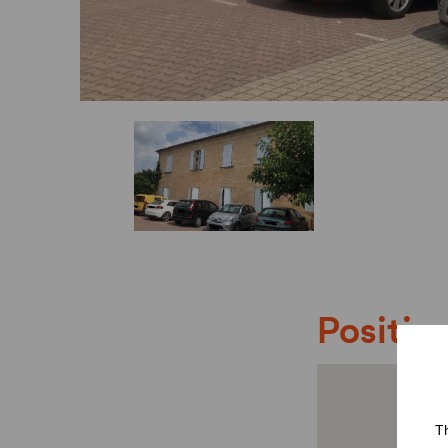
Position
Th