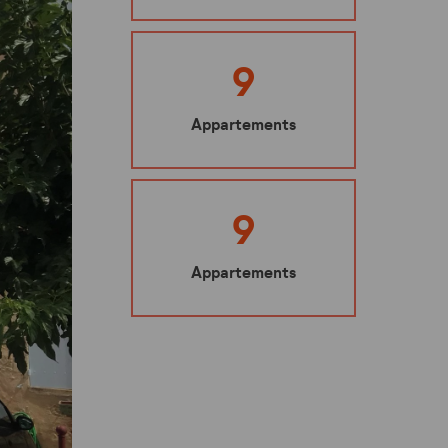
Ma sécurité
Mes représentants
9
Nuisibles : les bons gestes à adopter
Appartements
Mes éco-gestes
Ecoute santé
9
Appartements