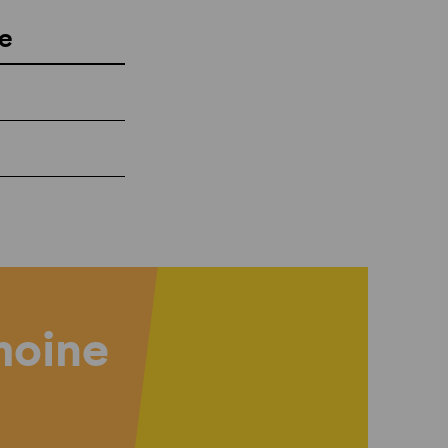
e
imoine