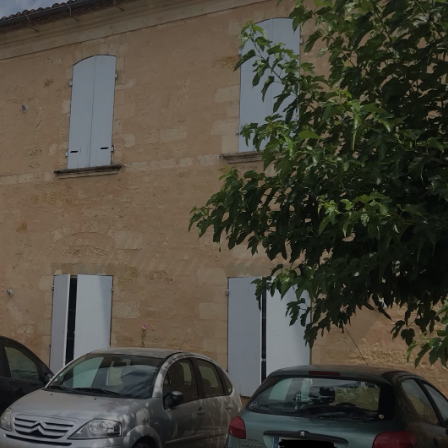
Comment changer de logement ?
Comment bien quitter mon logement
?
Comment devenir propriétaire ?
J’ai reçu une demande d’enquête.
Que dois-je faire ?
Comment entretenir mon logement ?
Je souhaite faire des travaux. Que
dois-je faire ?
Comment déclarer un sinistre ?
Que faire en cas de difficulté de
paiement de loyer ?