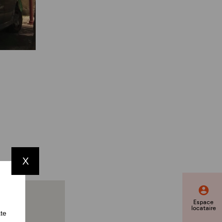
X
Espace
locataire
ate