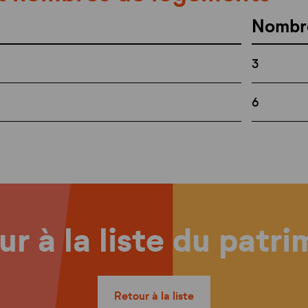
Nombr
3
6
r à la liste du patr
Retour à la liste