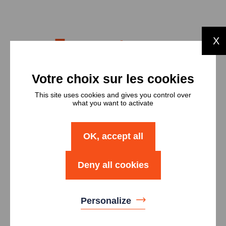
Types et
X
nombres de
logements
This site uses cookies and gives you control over
Type
Nombre
what you want to activate
Logement T1
1
OK, accept all
Logement T2
6
Deny all cookies
Logement T3
13
Personalize
Logement T4
4