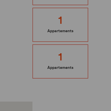
Ma sécurité
Mes représentants
1
Nuisibles : les bons gestes à adopter
Appartements
Mes éco-gestes
Ecoute santé
1
Appartements