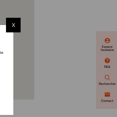
X
Espace
locataire
ate
FAQ
Rechercher
Contact