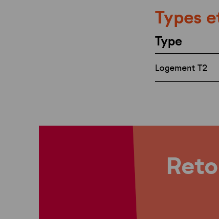
Types e
Type
Logement T2
Retou