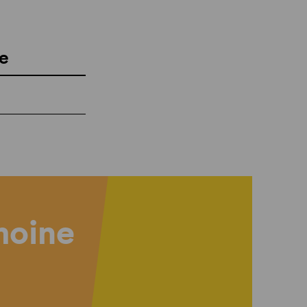
e
imoine