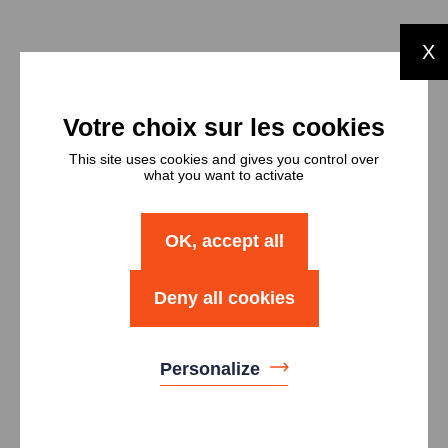
X
Types et
nombres de
logements
This site uses cookies and gives you control over
what you want to activate
Type
Nombre
OK, accept all
Logement T2
3
Deny all cookies
Logement T3
2
Personalize
Logement T4
13