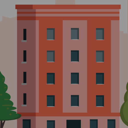
Comment changer de logement ?
Comment bien quitter mon logement
?
Comment devenir propriétaire ?
J’ai reçu une demande d’enquête.
Que dois-je faire ?
Comment entretenir mon logement ?
Je souhaite faire des travaux. Que
dois-je faire ?
Comment déclarer un sinistre ?
Que faire en cas de difficulté de
paiement de loyer ?