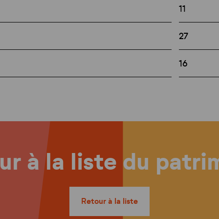
11
27
16
r à la liste du patr
Retour à la liste