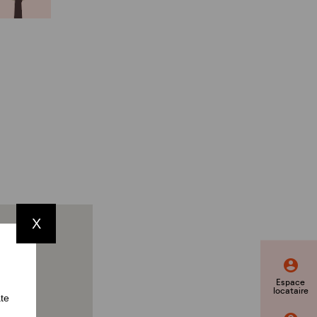
X
Espace
locataire
ate