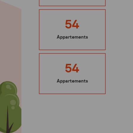
Ma sécurité
Mes représentants
54
Nuisibles : les bons gestes à adopter
Appartements
Mes éco-gestes
Ecoute santé
54
Appartements