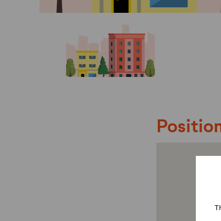
Position
Th