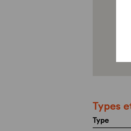
Types e
Type