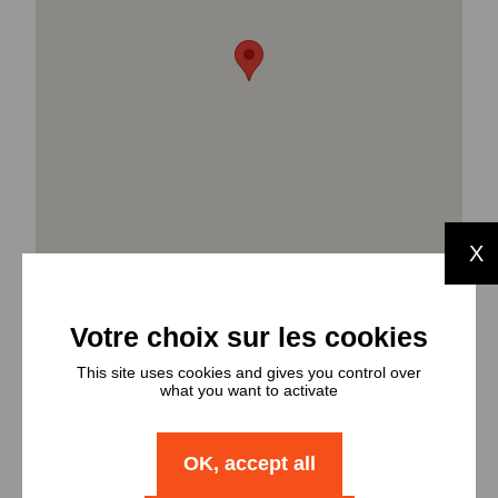
X
This site uses cookies and gives you control over
what you want to activate
Types et
nombres de
OK, accept all