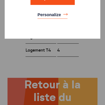
nombres de
logements
Personalize
Type
Nombre
Logement T3
6
Logement T4
4
Retour à la
liste du