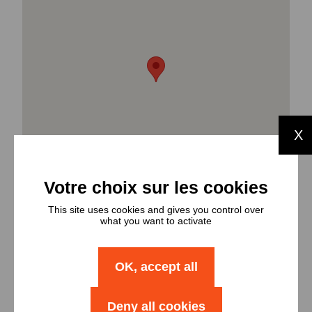
X
This site uses cookies and gives you control over
what you want to activate
OK, accept all
Types et
Deny all cookies