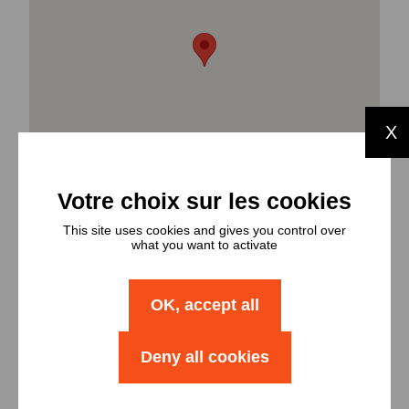
X
This site uses cookies and gives you control over
what you want to activate
OK, accept all
Types et
Deny all cookies
nombres de