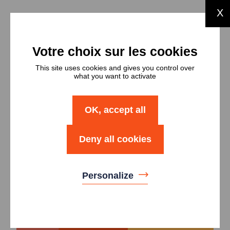
X
Types et
nombres de
This site uses cookies and gives you control over
what you want to activate
logements
Type
Nombre
OK, accept all
Logement T3
6
Deny all cookies
Logement T4
4
Personalize