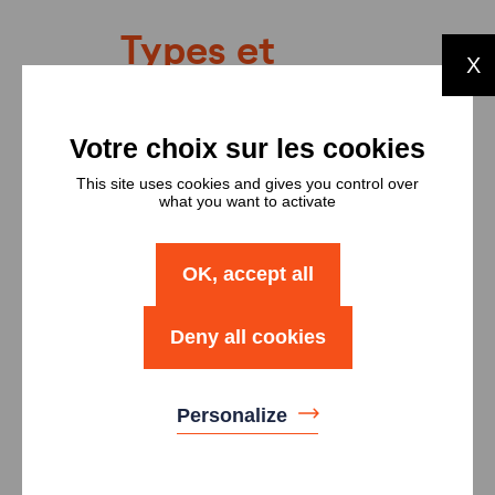
Types et
X
nombres de
logements
Type
Nombre
This site uses cookies and gives you control over
what you want to activate
Logement T2
10
OK, accept all
Logement T3
15
Deny all cookies
Logement T4
12
Personalize
Logement T5
2