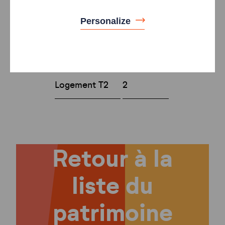
logements
Personalize
Type
Nombre
Logement T1
1
Logement T2
2
Retour à la
liste du
patrimoine