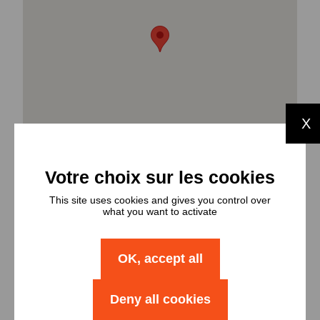
X
This site uses cookies and gives you control over
what you want to activate
OK, accept all
Types et
nombres de
Deny all cookies