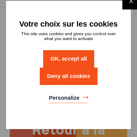
X
Types et
nombres de
logements
This site uses cookies and gives you control over
what you want to activate
Type
Nombre
OK, accept all
Logement T3
3
Deny all cookies
Logement T4
3
Personalize
Retour à la