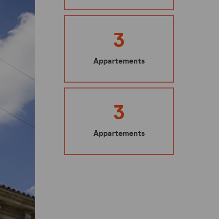
Ma sécurité
Mes représentants
3
Nuisibles : les bons gestes à adopter
Appartements
Mes éco-gestes
Ecoute santé
3
Appartements