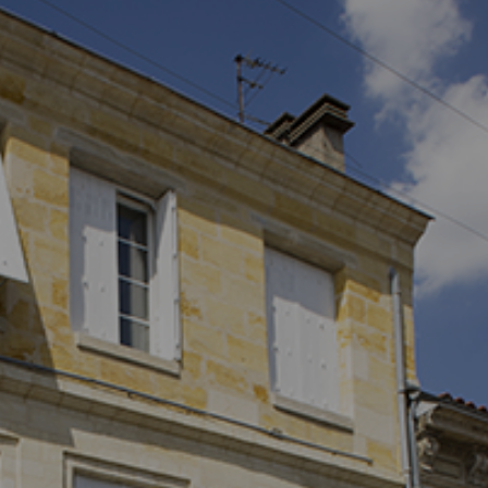
Comment changer de logement ?
Comment bien quitter mon logement
?
Comment devenir propriétaire ?
J’ai reçu une demande d’enquête.
Que dois-je faire ?
Comment entretenir mon logement ?
Je souhaite faire des travaux. Que
dois-je faire ?
Comment déclarer un sinistre ?
Que faire en cas de difficulté de
paiement de loyer ?