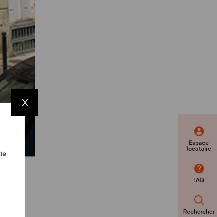
X
Espace
locataire
ate
FAQ
Rechercher