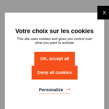
X
Types et
nombres de
logements
This site uses cookies and gives you control over
what you want to activate
Type
Nombre
OK, accept all
Logement T2
2
Deny all cookies
Logement T3
4
Personalize
Logement T4
10