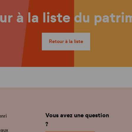
r à la liste du patr
Retour à la liste
Vous avez une question
enri
?
eaux