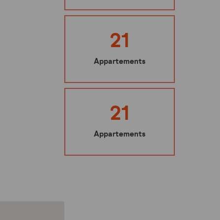
Ma sécurité
Mes représentants
21
Nuisibles : les bons gestes à adopter
Appartements
Mes éco-gestes
Ecoute santé
21
Appartements