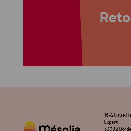
Retou
16-20 rue H
Expert
33082 Bord