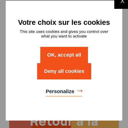
X
Types et
nombres de
logements
This site uses cookies and gives you control over
what you want to activate
Type
Nombre
OK, accept all
Logement T4
12
Deny all cookies
Logement T5
12
Personalize
Retour à la