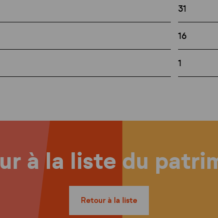
31
16
1
r à la liste du patr
Retour à la liste