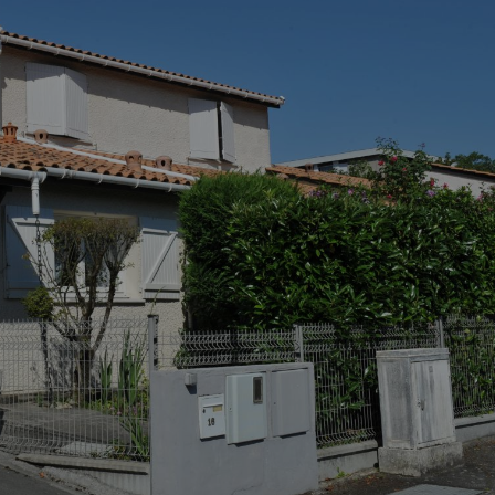
Comment changer de logement ?
Comment bien quitter mon logement
?
Comment devenir propriétaire ?
J’ai reçu une demande d’enquête.
Que dois-je faire ?
Comment entretenir mon logement ?
Je souhaite faire des travaux. Que
dois-je faire ?
Comment déclarer un sinistre ?
Que faire en cas de difficulté de
paiement de loyer ?