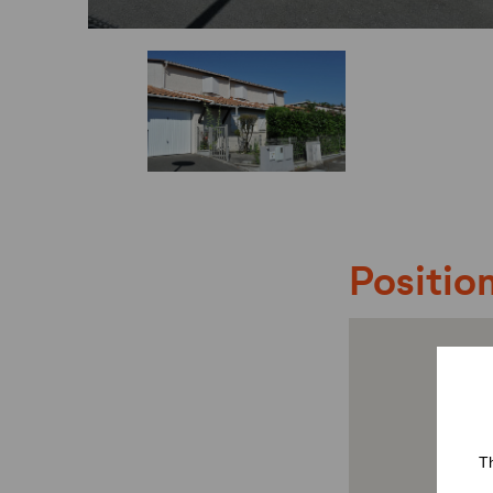
Position
Th