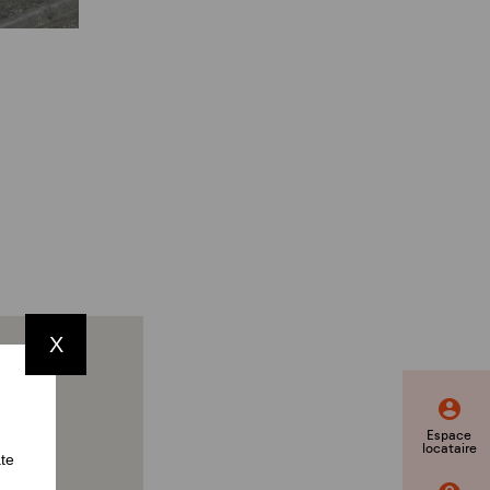
X
Espace
locataire
ate