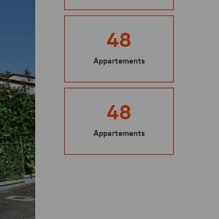
Ma sécurité
Mes représentants
48
Nuisibles : les bons gestes à adopter
Appartements
Mes éco-gestes
Ecoute santé
48
Appartements