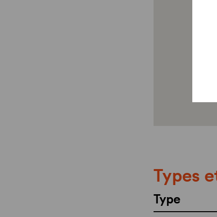
Types e
Type