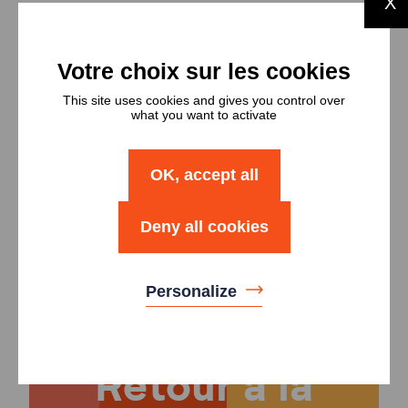
X
Types et
nombres de
logements
This site uses cookies and gives you control over
what you want to activate
Type
Nombre
OK, accept all
Logement T3
2
Deny all cookies
Logement T4
2
Personalize
Retour à la