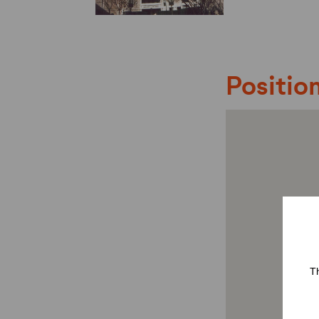
Position
Th