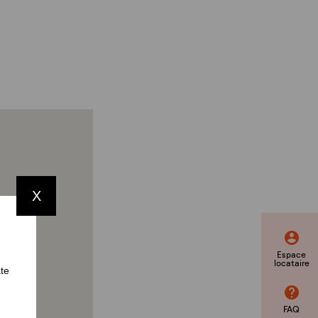
X
Espace
locataire
ate
FAQ