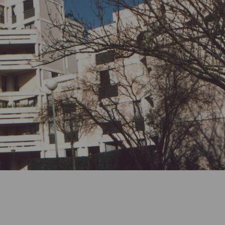
Comment changer de logement ?
Comment bien quitter mon logement
?
Comment devenir propriétaire ?
J’ai reçu une demande d’enquête.
Que dois-je faire ?
Comment entretenir mon logement ?
Je souhaite faire des travaux. Que
dois-je faire ?
Comment déclarer un sinistre ?
Que faire en cas de difficulté de
paiement de loyer ?