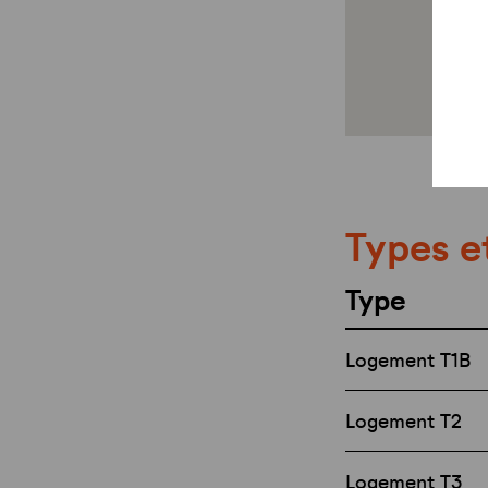
Types e
Type
Logement T1B
Logement T2
Logement T3