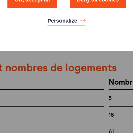
Personalize
t nombres de logements
Nombr
5
18
61