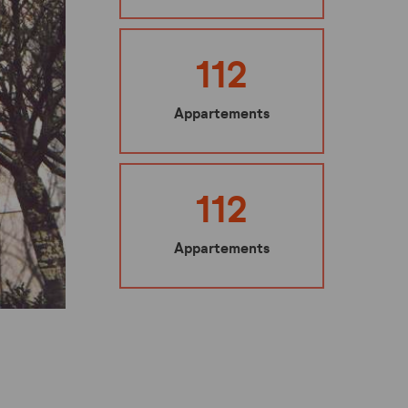
Ma sécurité
Mes représentants
112
Nuisibles : les bons gestes à adopter
Appartements
Mes éco-gestes
Ecoute santé
112
Appartements