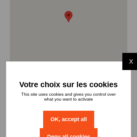
X
This site uses cookies and gives you control over
what you want to activate
Types et
OK, accept all
nombres de
Deny all cookies