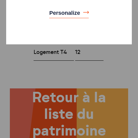
logements
Personalize
Type
Nombre
Logement T3
13
Logement T4
12
Retour à la
liste du
patrimoine