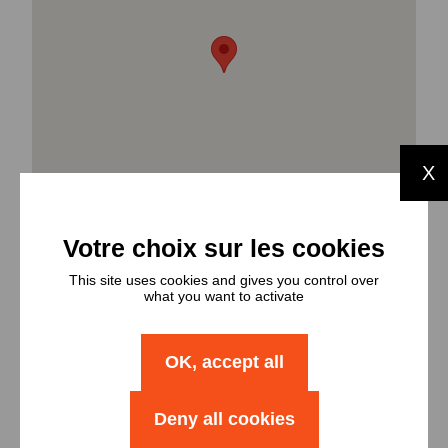
X
This site uses cookies and gives you control over
what you want to activate
OK, accept all
Types et
nombres de
Deny all cookies