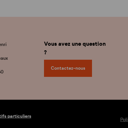
Vous avez une question
enri
?
eaux
Contactez-nous
50
tifs particuliers
Pol