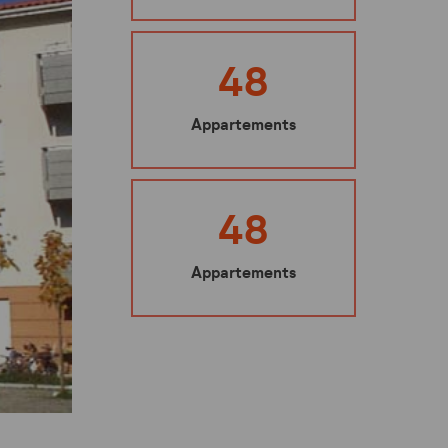
Ma sécurité
Mes représentants
48
Nuisibles : les bons gestes à adopter
Appartements
Mes éco-gestes
Ecoute santé
48
Appartements