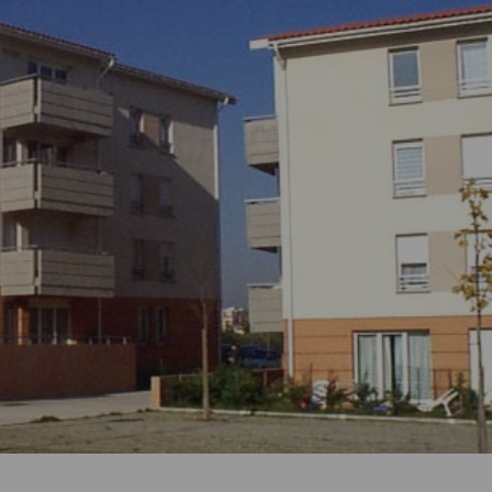
Comment changer de logement ?
Comment bien quitter mon logement
?
Comment devenir propriétaire ?
J’ai reçu une demande d’enquête.
Que dois-je faire ?
Comment entretenir mon logement ?
Je souhaite faire des travaux. Que
dois-je faire ?
Comment déclarer un sinistre ?
Que faire en cas de difficulté de
paiement de loyer ?