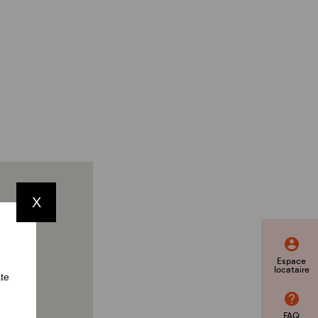
X
Espace
locataire
ate
FAQ