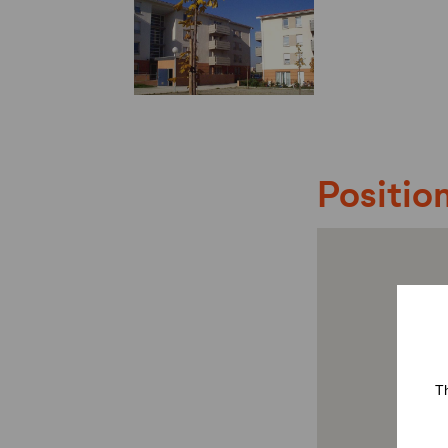
Position
Th