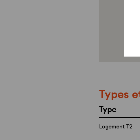
Types e
Type
Logement T2