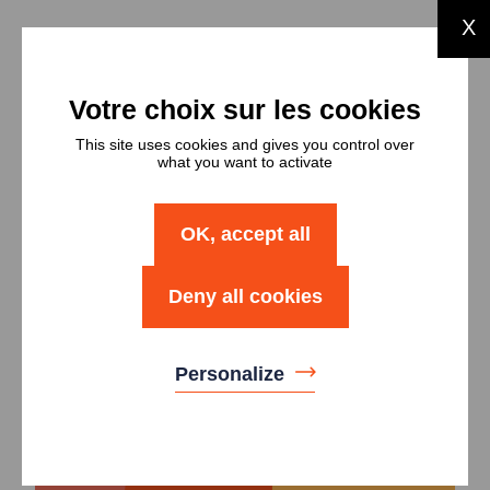
X
Types et
nombres de
This site uses cookies and gives you control over
what you want to activate
logements
Type
Nombre
OK, accept all
Logement T1
27
Deny all cookies
Logement T2
4
Personalize