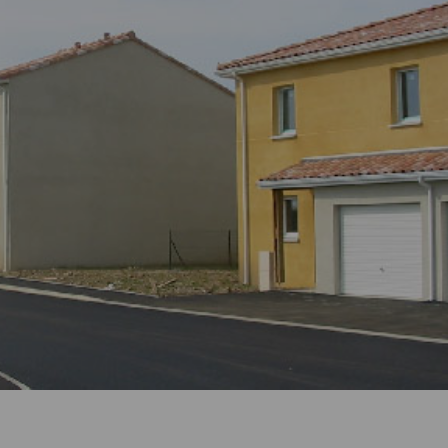
Comment changer de logement ?
Comment bien quitter mon logement
?
Comment devenir propriétaire ?
J’ai reçu une demande d’enquête.
Que dois-je faire ?
Comment entretenir mon logement ?
Je souhaite faire des travaux. Que
dois-je faire ?
Comment déclarer un sinistre ?
Que faire en cas de difficulté de
paiement de loyer ?