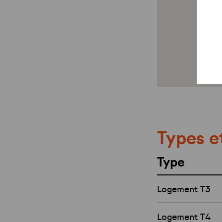
Types e
Type
Logement T3
Logement T4