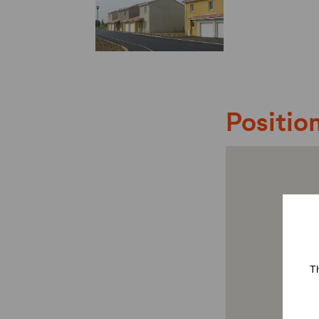
Position
Th