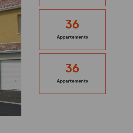
Ma sécurité
Mes représentants
36
Nuisibles : les bons gestes à adopter
Appartements
Mes éco-gestes
Ecoute santé
36
Appartements