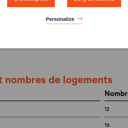
Personalize
t nombres de logements
Nombr
12
16