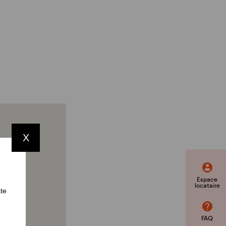
X
Espace
locataire
ate
FAQ