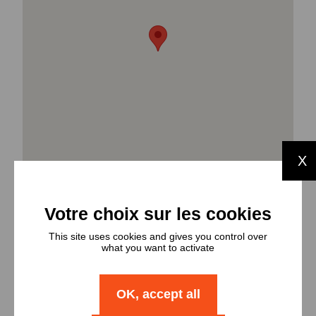
X
This site uses cookies and gives you control over
what you want to activate
Types et
nombres de
OK, accept all