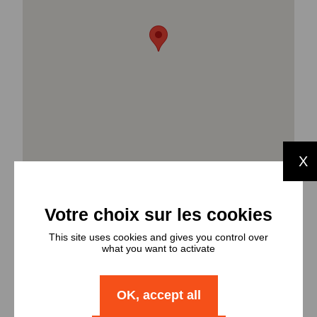
X
This site uses cookies and gives you control over
what you want to activate
Types et
nombres de
OK, accept all