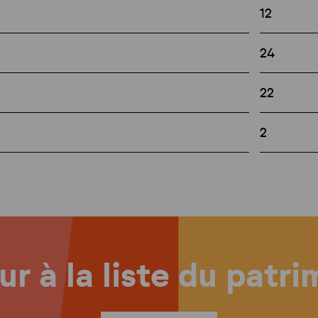
12
24
22
2
r à la liste du patr