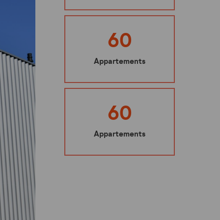
Ma sécurité
Mes représentants
60
Nuisibles : les bons gestes à adopter
Appartements
Mes éco-gestes
Ecoute santé
60
Appartements