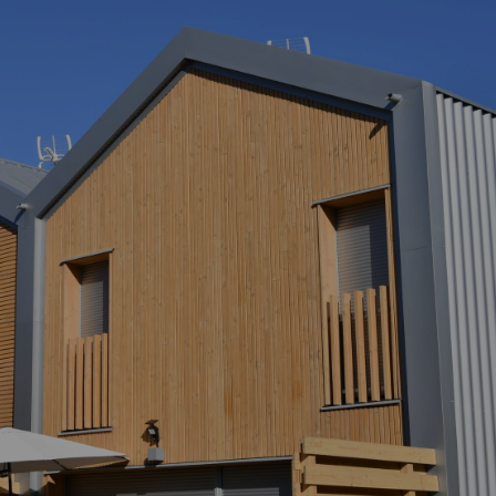
Comment changer de logement ?
Comment bien quitter mon logement
?
Comment devenir propriétaire ?
J’ai reçu une demande d’enquête.
Que dois-je faire ?
Comment entretenir mon logement ?
Je souhaite faire des travaux. Que
dois-je faire ?
Comment déclarer un sinistre ?
Que faire en cas de difficulté de
paiement de loyer ?