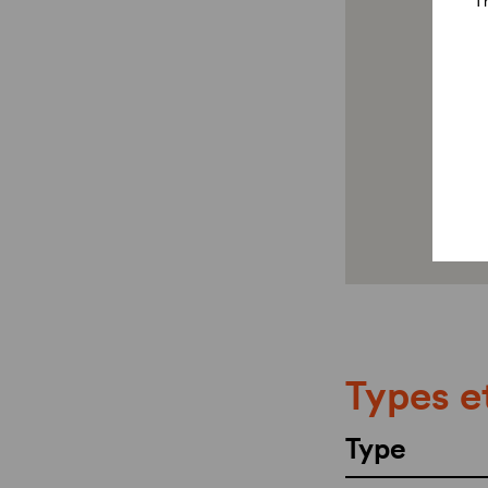
Th
Types e
Type