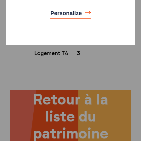
logements
Personalize
Type
Nombre
Logement T3
2
Logement T4
3
Retour à la
liste du
patrimoine