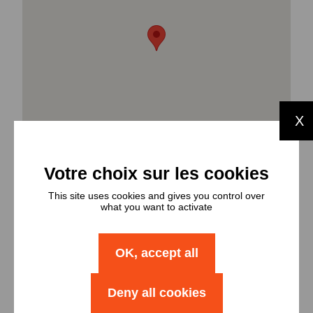
X
This site uses cookies and gives you control over
what you want to activate
OK, accept all
Types et
nombres de
Deny all cookies