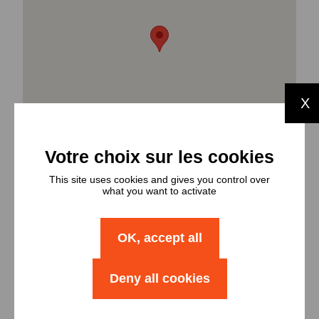
X
This site uses cookies and gives you control over
what you want to activate
OK, accept all
Types et
Deny all cookies
nombres de