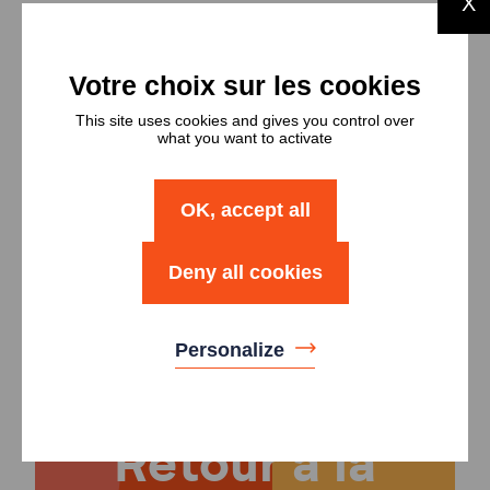
X
Types et
nombres de
logements
This site uses cookies and gives you control over
what you want to activate
Type
Nombre
OK, accept all
Logement T2
3
Deny all cookies
Logement T3
1
Personalize
Retour à la