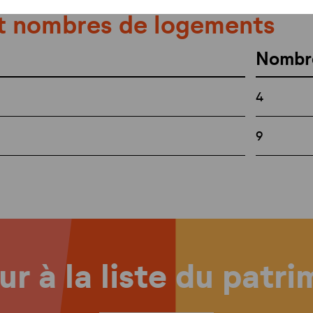
t nombres de logements
Nombr
4
9
r à la liste du patr