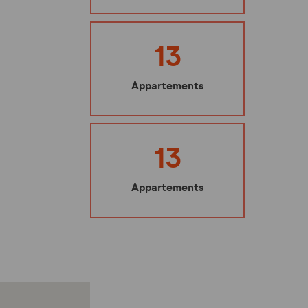
Ma sécurité
Mes représentants
13
Nuisibles : les bons gestes à adopter
Appartements
Mes éco-gestes
Ecoute santé
13
Appartements