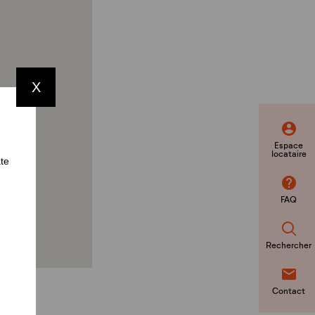
X
Espace
locataire
ate
FAQ
Rechercher
Contact