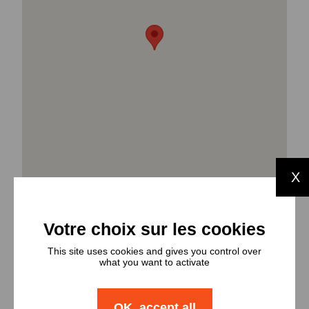
X
This site uses cookies and gives you control over
Types et
what you want to activate
nombres de
OK, accept all