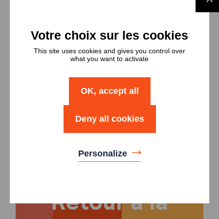
Types et
This site uses cookies and gives you control over
nombres de
what you want to activate
logements
OK, accept all
Type
Nombre
Deny all cookies
Logement T4
1
Personalize
Retour à la