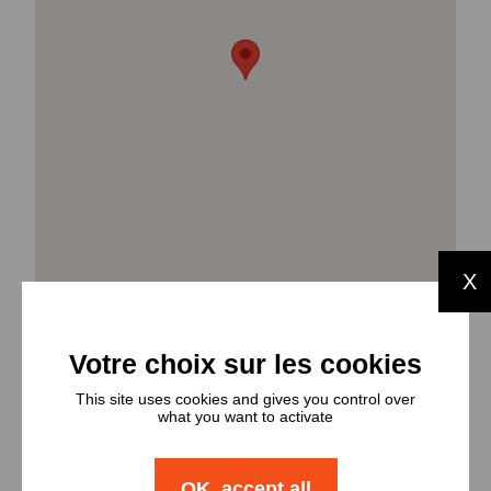
X
This site uses cookies and gives you control over
Types et
what you want to activate
nombres de
OK, accept all