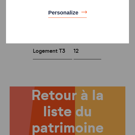
logements
Personalize
Type
Nombre
Logement T2
6
Logement T3
12
Retour à la
liste du
patrimoine