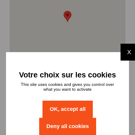
X
This site uses cookies and gives you control over
what you want to activate
OK, accept all
Types et
nombres de
Deny all cookies