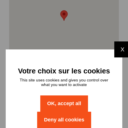
X
This site uses cookies and gives you control over
what you want to activate
OK, accept all
Types et
nombres de
Deny all cookies