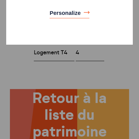
logements
Personalize
Type
Nombre
Logement T3
8
Logement T4
4
Retour à la
liste du
patrimoine