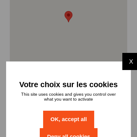
X
This site uses cookies and gives you control over
what you want to activate
Types et
OK, accept all
nombres de
Deny all cookies