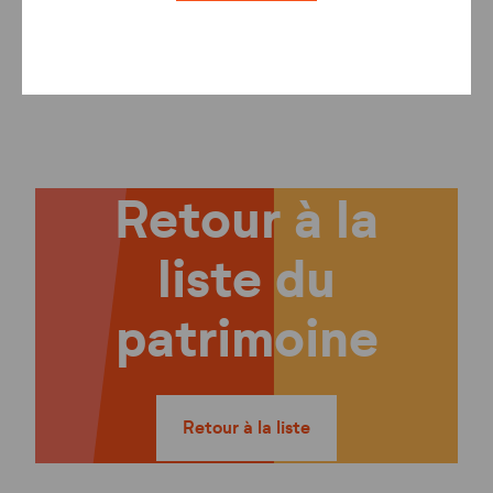
Logement T4H
1
Retour à la
liste du
patrimoine
Retour à la liste