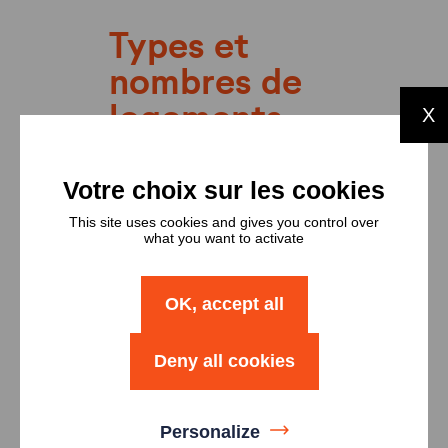
Types et
nombres de
logements
X
Type
Nombre
Logement T2
9
This site uses cookies and gives you control over
what you want to activate
Logement T2H
1
OK, accept all
Logement T3
7
Deny all cookies
Logement T3H
1
Personalize
Logement T4
6